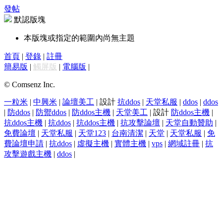
發帖
默認版塊
本版塊或指定的範圍內尚無主題
首頁
|
登錄
|
註冊
簡易版
|
觸屏版
|
電腦版
|
© Comsenz Inc.
一粒米
|
中興米
|
論壇美工
| 設計
抗ddos
|
天堂私服
|
ddos
|
ddos
|
防ddos
|
防禦ddos
|
防ddos主機
|
天堂美工
| 設計
防ddos主機
|
抗ddos主機
|
抗ddos
|
抗ddos主機
|
抗攻擊論壇
|
天堂自動贊助
|
免費論壇
|
天堂私服
|
天堂123
|
台南清潔
|
天堂
|
天堂私服
|
免
費論壇申請
|
抗ddos
|
虛擬主機
|
實體主機
|
vps
|
網域註冊
|
抗
攻擊遊戲主機
|
ddos
|